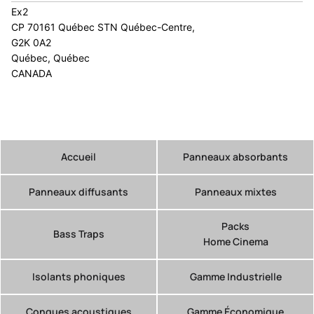
Ex2
CP 70161 Québec STN Québec-Centre,
G2K 0A2
Québec, Québec
CANADA
Accueil
Panneaux absorbants
Panneaux diffusants
Panneaux mixtes
Packs
Bass Traps
Home Cinema
Isolants phoniques
Gamme Industrielle
Conques acoustiques
Gamme Économique