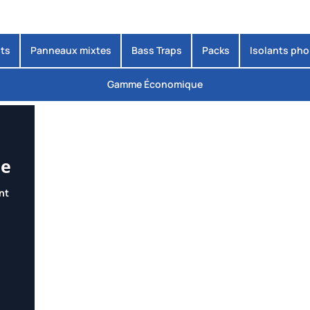
ts
Panneaux mixtes
Bass Traps
Packs
Isolants ph
Gamme Économique
ue
nt