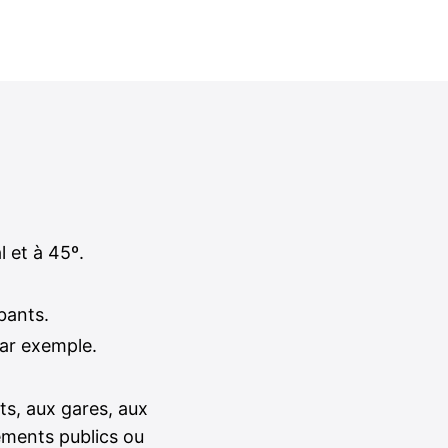
l et à 45º.
bants.
par exemple.
s, aux gares, aux
ements publics ou