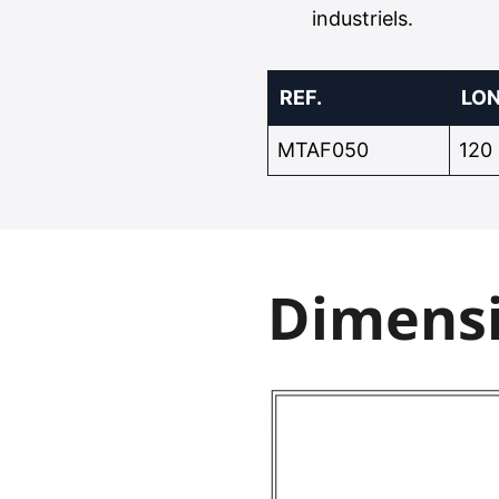
industriels.
REF.
LO
MTAF050
120
Dimens