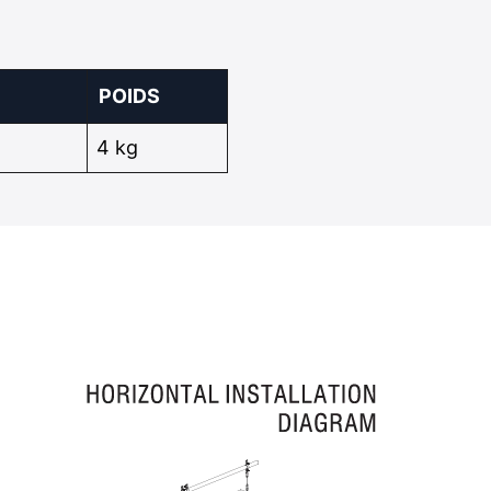
POIDS
4 kg